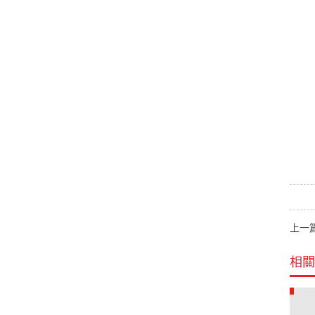
上一
相關(