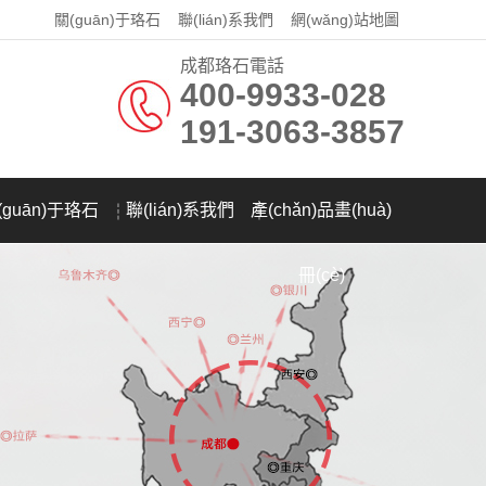
關(guān)于珞石
聯(lián)系我們
網(wǎng)站地圖
成都珞石電話
400-9933-028
191-3063-3857
(guān)于珞石
聯(lián)系我們
產(chǎn)品畫(huà)
冊(cè)