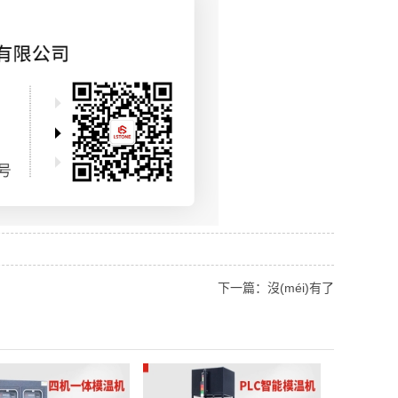
下一篇：沒(méi)有了