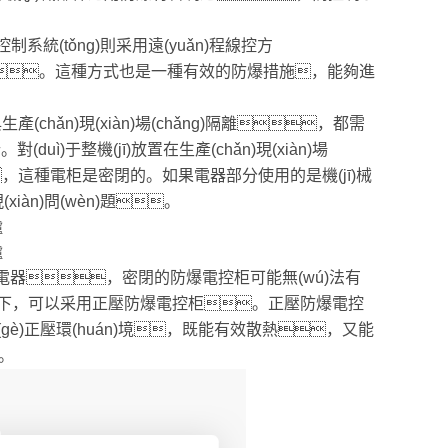
控制系統(tǒng)則采用遠(yuǎn)程線控方
隔離。這種方式也是一種有效的防爆措施，能夠進
生產(chǎn)現(xiàn)場(chǎng)隔離，都需
duì)于整機(jī)放置在生產(chǎn)現(xiàn)場
，這種電柜是密閉的。如果電器部分使用的是機(jī)械
xiàn)問(wèn)題。
大的電器，密閉的防爆電控柜可能無(wú)法有
這種情況下，可以采用正壓防爆電控柜。正壓防爆電控
個(gè)正壓環(huán)境，既能有效散熱，又能
。