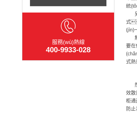
統(
式
(jì
服務(wù)熱線
要在保
400-9933-028
(c
式熱量
效散
柜通
防止