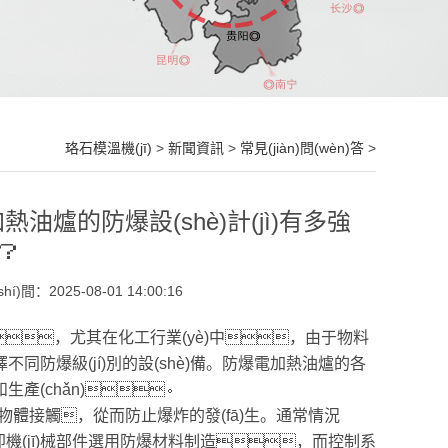
珞石模溫機(jī)
>
新聞資訊
>
常見(jiàn)問(wèn)答
>
熱油爐的防爆設(shè)計(jì)有多強
？
hí)間：2025-08-01 14:00:16
所，尤其在化工行業(yè)中，由于物料
選擇不同防爆級(jí)別的設(shè)備。防爆電加熱油爐的各
jì)和生產(chǎn)。
物體接觸，從而防止爆炸的發(fā)生。通常情況
ì)，即機(jī)械部件選用防爆材料制造，而控制系