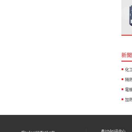
新聞
產(chǎn)品中心